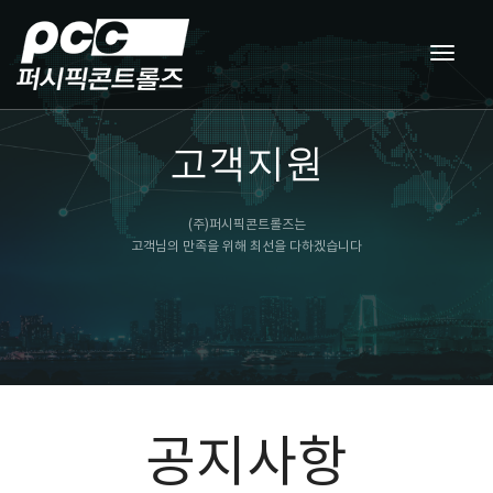
togg
navig
고객지원
(주)퍼시픽콘트롤즈는
고객님의 만족을 위해 최선을 다하겠습니다
공지사항